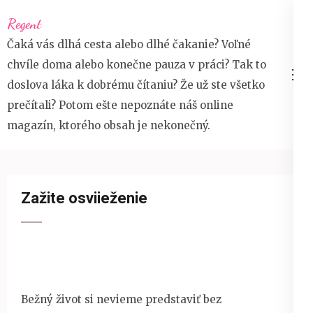
Přeskočit
Regent
na
Čaká vás dlhá cesta alebo dlhé čakanie? Voľné
obsah
chvíle doma alebo konečne pauza v práci? Tak to
(stiskněte
doslova láka k dobrému čítaniu? Že už ste všetko
Enter)
prečítali? Potom ešte nepoznáte náš online
magazín, ktorého obsah je nekonečný.
Zažite osviieženie
Bežný život si nevieme predstaviť bez