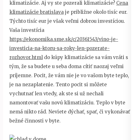
klimatizácie. Aj vy ste pozerali klimatizácie?
Cena
klimatizácie bratislava
je približne okolo tisíc eur.
Týchto tisíc eur je však veľmi dobrou investíciou.
Vaša investícia
https://ekonomika.sme.sk/c/20361543/vino-je-
investicia-na-ktoru-sa-roky-len-pozerate-
rozhovor.html
do kúpy klimatizácie sa vám vráti s
tým, že sa budete u seba doma cítiť naozaj veľmi
príjemne. Pocit, že vám nie je vo vašom byte teplo,
je na nezaplatenie. Tento pocit si môžete
vychutnať len vtedy, ak ste si už nechali
namontovať vašu novú klimatizáciu. Teplo v byte
nemá nikto rád. Neviete dýchať, spať, či vykonávať
bežné činnosti v byte.