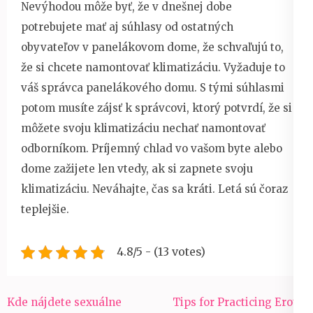
Nevýhodou môže byť, že v dnešnej dobe
potrebujete mať aj súhlasy od ostatných
obyvateľov v panelákovom dome, že schvaľujú to,
že si chcete namontovať klimatizáciu. Vyžaduje to
váš správca panelákového domu. S tými súhlasmi
potom musíte zájsť k správcovi, ktorý potvrdí, že si
môžete svoju klimatizáciu nechať namontovať
odborníkom. Príjemný chlad vo vašom byte alebo
dome zažijete len vtedy, ak si zapnete svoju
klimatizáciu. Neváhajte, čas sa kráti. Letá sú čoraz
teplejšie.
4.8/5 - (13 votes)
Navigace
Kde nájdete sexuálne
Tips for Practicing Erotic