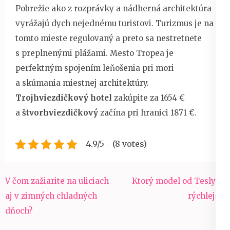
Pobrežie ako z rozprávky a nádherná architektúra
vyrážajú dych nejednému turistovi. Turizmus je na
tomto mieste regulovaný a preto sa nestretnete
s preplnenými plážami. Mesto Tropea je
perfektným spojením leňošenia pri mori
a skúmania miestnej architektúry.
Trojhviezdičkový hotel
zakúpite za 1654 €
a
štvorhviezdičkový
začína pri hranici 1871 €.
4.9/5 - (8 votes)
Navigace
V čom zažiarite na uliciach
Ktorý model od Tesly je
pro
aj v zimných chladných
rýchlejší?
příspěvek
dňoch?