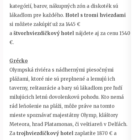
kategórií, barov, nákupných zón a diskoték sú
lákadlom pre každého.
Hotel s tromi hviezdami
si môžete zakúpiť už za 1445 €
a
štvorhviezdičkový hotel
nájdete aj za cenu 1540
€.
Grécko
Olympská riviéra s nádhernými piesočnými
plážami, ktoré nie sú preplnené a lemujú ich
taverny, reštaurácie a bary sú lákadlom pre ľudí
milujúcich letnú dovolenkovú pohodu. Kto nemá
rád leňošenie na pláži, môže práve na tomto
mieste spoznávať majestátny Olymp, kláštory
Meteora, hrad Platamonas, či veštiareň v Delfách.
Za
trojhviezdičkový hotel
zaplatíte 1870 € a