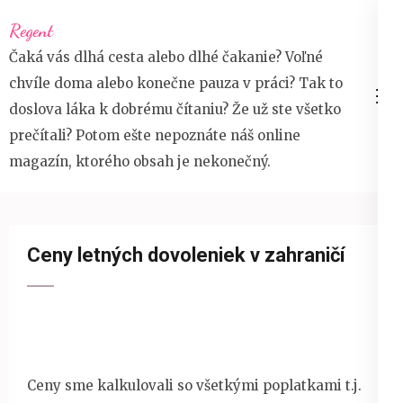
Přeskočit
Regent
na
Čaká vás dlhá cesta alebo dlhé čakanie? Voľné
obsah
chvíle doma alebo konečne pauza v práci? Tak to
(stiskněte
doslova láka k dobrému čítaniu? Že už ste všetko
Enter)
prečítali? Potom ešte nepoznáte náš online
magazín, ktorého obsah je nekonečný.
Ceny letných dovoleniek v zahraničí
Ceny sme kalkulovali so všetkými poplatkami t.j.