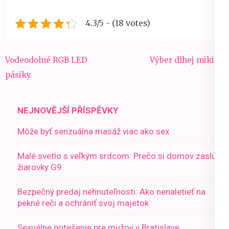
4.3/5 - (18 votes)
Navigace
Vodeodolné RGB LED
Výber dlhej mikiny
pro
pásiky.
příspěvek
NEJNOVĚJŠÍ PŘÍSPĚVKY
Môže byť senzuálna masáž viac ako sex
Malé svetlo s veľkým srdcom: Prečo si domov zaslúži
žiarovky G9
Bezpečný predaj nehnuteľnosti: Ako nenaletieť na
pekné reči a ochrániť svoj majetok
Sexuálne potešenie pre mužov v Bratislave