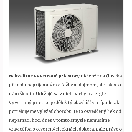
Nekvalitne vyvetrané priestory
nielenže na človeka
pôsobia nepríjemným a ťažkým dojmom, ale takisto
nám škodia. Udržujú sa v nich bacily a alergie.
Vyvetraný priestor je dôležitý obzvlášť v prípade, ak
potrebujeme vyležať chorobu. Je to osvedčený liek od
nepamäti, hoci dnes v tomto zmysle nemusíme
vravieť iba o otvorených oknách dokorán, ale práve o