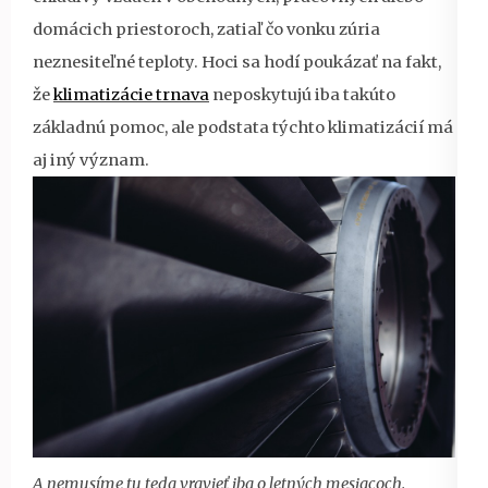
domácich priestoroch, zatiaľ čo vonku zúria
neznesiteľné teploty. Hoci sa hodí poukázať na fakt,
že
klimatizácie trnava
neposkytujú iba takúto
základnú pomoc, ale podstata týchto klimatizácií má
aj iný význam.
A nemusíme tu teda vravieť iba o letných mesiacoch.