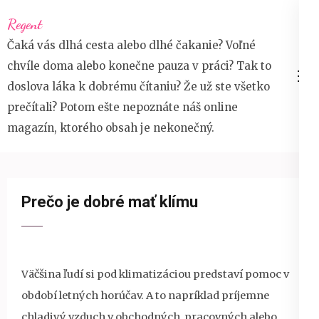
Přeskočit
Regent
na
Čaká vás dlhá cesta alebo dlhé čakanie? Voľné
obsah
chvíle doma alebo konečne pauza v práci? Tak to
(stiskněte
doslova láka k dobrému čítaniu? Že už ste všetko
Enter)
prečítali? Potom ešte nepoznáte náš online
magazín, ktorého obsah je nekonečný.
Prečo je dobré mať klímu
Väčšina ľudí si pod klimatizáciou predstaví pomoc v
období letných horúčav. A to napríklad príjemne
chladivý vzduch v obchodných, pracovných alebo