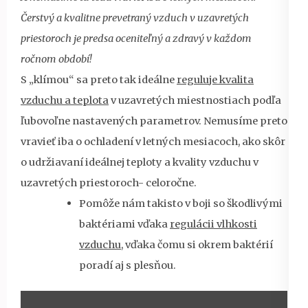
Čerstvý a kvalitne prevetraný vzduch v uzavretých
priestoroch je predsa oceniteľný a zdravý v každom
ročnom období!
S „klímou“ sa preto tak ideálne
reguluje kvalita
vzduchu a teplota
v uzavretých miestnostiach podľa
ľubovoľne nastavených parametrov. Nemusíme preto
vravieť iba o ochladení v letných mesiacoch, ako skôr
o udržiavaní ideálnej teploty a kvality vzduchu v
uzavretých priestoroch- celoročne.
Pomôže nám takisto v boji so škodlivými
baktériami vďaka
regulácii vlhkosti
vzduchu
, vďaka čomu si okrem baktérií
poradí aj s plesňou.