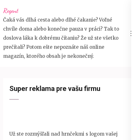
Přeskočit
Regent
na
Čaká vás dlhá cesta alebo dlhé čakanie? Voľné
obsah
chvíle doma alebo konečne pauza v práci? Tak to
(stiskněte
doslova láka k dobrému čítaniu? Že už ste všetko
Enter)
prečítali? Potom ešte nepoznáte náš online
magazín, ktorého obsah je nekonečný.
Super reklama pre vašu firmu
Už ste rozmýšľali nad hrnčekmi s logom vašej