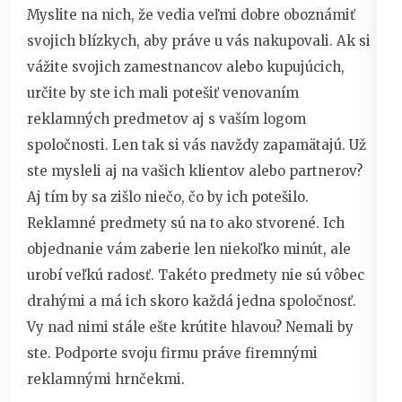
Myslite na nich, že vedia veľmi dobre oboznámiť
svojich blízkych, aby práve u vás nakupovali. Ak si
vážite svojich zamestnancov alebo kupujúcich,
určite by ste ich mali potešiť venovaním
reklamných predmetov aj s vaším logom
spoločnosti.
Len tak si vás navždy zapamätajú. Už
ste mysleli aj na vašich klientov alebo partnerov?
Aj tím by sa zišlo niečo, čo by ich potešilo.
Reklamné predmety sú na to ako stvorené. Ich
objednanie vám zaberie len niekoľko minút, ale
urobí veľkú radosť. Takéto predmety nie sú vôbec
drahými a má ich skoro každá jedna spoločnosť.
Vy nad nimi stále ešte krútite hlavou? Nemali by
ste. Podporte svoju firmu práve firemnými
reklamnými hrnčekmi.