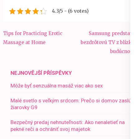
4.3/5 - (6 votes)
Navigace
Tips for Practicing Erotic
Samsung predstavil
pro
Massage at Home
bezdrôtovú TV z blízkej
příspěvek
budúcnosti
NEJNOVĚJŠÍ PŘÍSPĚVKY
Môže byť senzuálna masáž viac ako sex
Malé svetlo s veľkým srdcom: Prečo si domov zaslúži
žiarovky G9
Bezpečný predaj nehnuteľnosti: Ako nenaletieť na
pekné reči a ochrániť svoj majetok